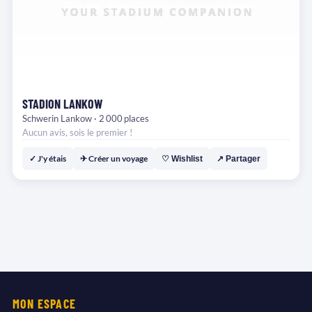
STADION LANKOW
Schwerin Lankow · 2 000 places
Aucun avis, sois le premier !
✓ J'y étais
✈ Créer un voyage
♡ Wishlist
↗ Partager
MON ESPACE