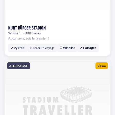
KURT BÜRGER STADION
Wismar · 5 000 places
Aucun avis, sois le premier !
✓ J'y étais
✈ Créer un voyage
♡ Wishlist
↗ Partager
ALLEMAGNE
25 km