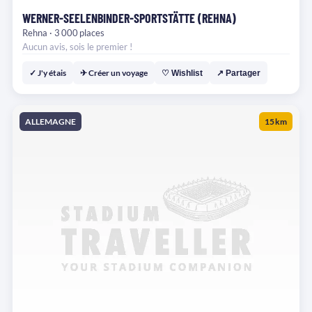
WERNER-SEELENBINDER-SPORTSTÄTTE (REHNA)
Rehna · 3 000 places
Aucun avis, sois le premier !
✓ J'y étais
✈ Créer un voyage
♡ Wishlist
↗ Partager
ALLEMAGNE
15 km