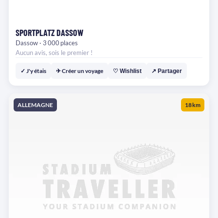
SPORTPLATZ DASSOW
Dassow · 3 000 places
Aucun avis, sois le premier !
✓ J'y étais
✈ Créer un voyage
♡ Wishlist
↗ Partager
ALLEMAGNE
18 km