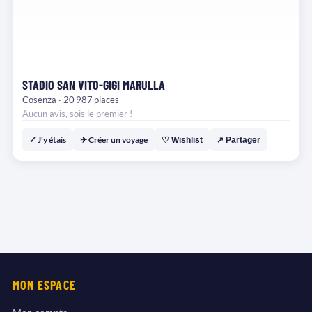
STADIO SAN VITO-GIGI MARULLA
Cosenza · 20 987 places
Aucun avis, sois le premier !
✓ J'y étais
✈ Créer un voyage
♡ Wishlist
↗ Partager
MON ESPACE