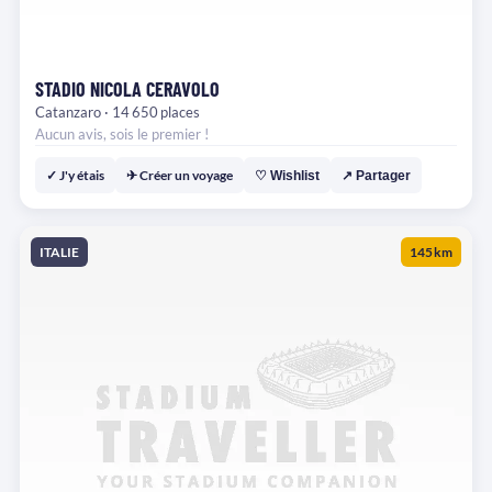
STADIO NICOLA CERAVOLO
Catanzaro · 14 650 places
Aucun avis, sois le premier !
✓ J'y étais
✈ Créer un voyage
♡ Wishlist
↗ Partager
ITALIE
145 km