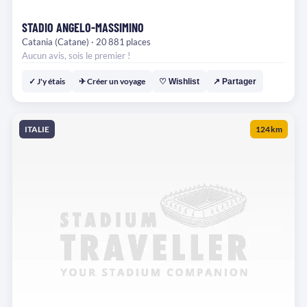
STADIO ANGELO-MASSIMINO
Catania (Catane) · 20 881 places
Aucun avis, sois le premier !
✓ J'y étais
✈ Créer un voyage
♡ Wishlist
↗ Partager
ITALIE
124 km