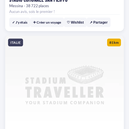
Messina · 38 722 places
Aucun avis, sois le premier !
✓ J'y étais
✈ Créer un voyage
♡ Wishlist
↗ Partager
ITALIE
81 km