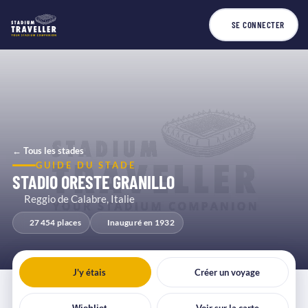
SE CONNECTER
← Tous les stades
GUIDE DU STADE
STADIO ORESTE GRANILLO
Reggio de Calabre, Italie
27 454 places
Inauguré en 1932
J'y étais
Créer un voyage