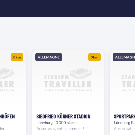
0 km
ALLEMAGNE
0 km
ALLEMAGN
ENHÖFEN
SIEGFRIED KÖRNER STADION
SPORTPARK
Lüneburg · 3 000 places
Lüneburg Ro
er !
Aucun avis, sois le premier !
Aucun avis, 