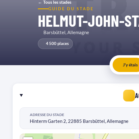
← Tous les stades
GUIDE DU STADE
HELMUT-JOHN-ST
Barsbüttel, Allemagne
4 500 places
J'y étais
A
ADRESSE DU STADE
Hinterm Garten 2, 22885 Barsbüttel, Allemagne