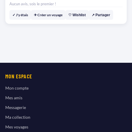
Aucun avis, sois le premier !
✓ J'y étais
✈ Créer un voyage
♡ Wishlist
↗ Partager
MON ESPACE
Mon compte
Mes amis
Messagerie
Ma collection
Mes voyages