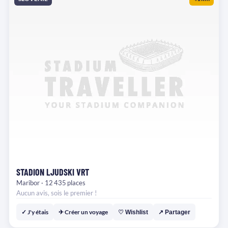
STADION LJUDSKI VRT
Maribor · 12 435 places
Aucun avis, sois le premier !
✓ J'y étais
✈ Créer un voyage
♡ Wishlist
↗ Partager