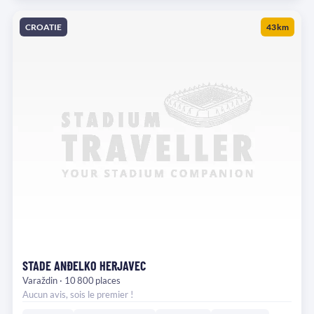
CROATIE
43 km
STADE ANĐELKO HERJAVEC
Varaždin · 10 800 places
Aucun avis, sois le premier !