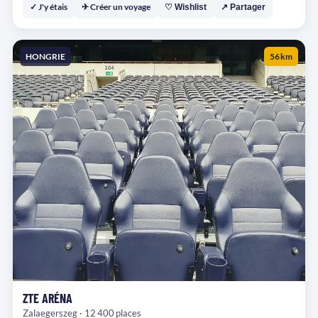
✓ J'y étais
✈ Créer un voyage
♡ Wishlist
↗ Partager
HONGRIE
56 km
ZTE ARÉNA
Zalaegerszeg · 12 400 places