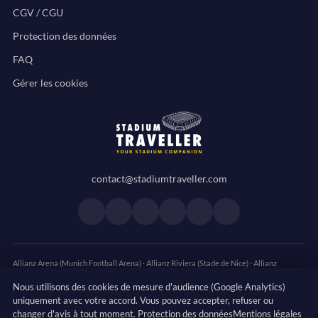
CGV / CGU
Protection des données
FAQ
Gérer les cookies
contact@stadiumtraveller.com
Suivez-nous sur Facebook
Suivez-nous sur X
Suivez-nous sur Instagram
Suivez-nous sur Youtube
Suivez-nous sur TikTok
Suivez-nous sur Link
Allianz Arena (Munich Football Arena)
·
Allianz Riviera (Stade de Nice)
·
Allianz
Stadium (Juventus Stadium)
·
Anfield
·
BayArena (Ulrich Haberland Stadion)
·
Borussia
Nous utilisons des cookies de mesure d'audience (Google Analytics)
Park (Bökelberg)
·
Camp Nou
·
Celtic Park
·
CEPAC Vélodrome
·
Craven Cottage
·
uniquement avec votre accord. Vous pouvez accepter, refuser ou
Decathlon Arena (Stade Pierre-Mauroy)
·
Deutsche Bank Park (Frankfurt Arena)
·
Eden
changer d'avis à tout moment.
Protection des données
Mentions légales