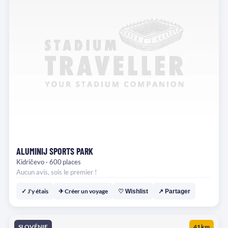
ALUMINIJ SPORTS PARK
Kidričevo · 600 places
Aucun avis, sois le premier !
✓ J'y étais
✈ Créer un voyage
♡ Wishlist
↗ Partager
SLOVÉNIE
41 km