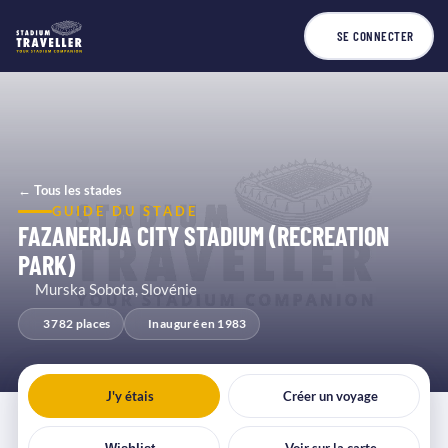
SE CONNECTER
← Tous les stades
GUIDE DU STADE
FAZANERIJA CITY STADIUM (RECREATION
PARK)
Murska Sobota, Slovénie
3 782 places
Inauguré en 1983
J'y étais
Créer un voyage